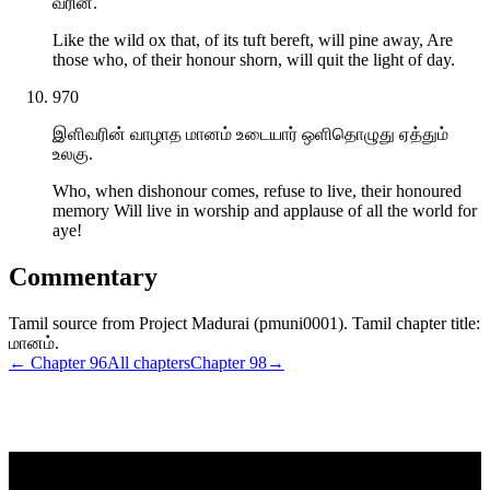
வரின்.
Like the wild ox that, of its tuft bereft, will pine away, Are
those who, of their honour shorn, will quit the light of day.
970
இளிவரின் வாழாத மானம் உடையார் ஒளிதொழுது ஏத்தும்
உலகு.
Who, when dishonour comes, refuse to live, their honoured
memory Will live in worship and applause of all the world for
aye!
Commentary
Tamil source from Project Madurai (pmuni0001). Tamil chapter title:
மானம்.
← Chapter
96
All chapters
Chapter
98
→