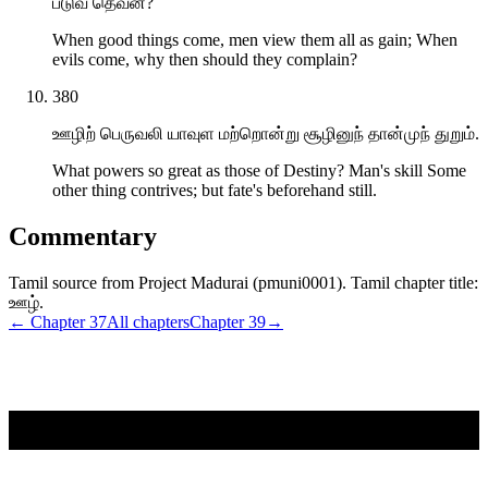
படுவ தெவன்?
When good things come, men view them all as gain; When
evils come, why then should they complain?
380
ஊழிற் பெருவலி யாவுள மற்றொன்று சூழினுந் தான்முந் துறும்.
What powers so great as those of Destiny? Man's skill Some
other thing contrives; but fate's beforehand still.
Commentary
Tamil source from Project Madurai (pmuni0001). Tamil chapter title:
ஊழ்.
← Chapter
37
All chapters
Chapter
39
→