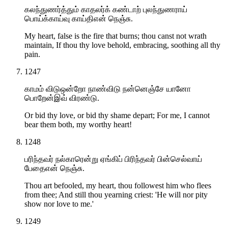
கலந்துணர்த்தும் காதலர்க் கண்டாற் புலந்துணராய்
பொய்க்காய்வு காய்திஎன் நெஞ்சு.
My heart, false is the fire that burns; thou canst not wrath
maintain, If thou thy love behold, embracing, soothing all thy
pain.
1247
காமம் விடுஒன்றோ நாண்விடு நன்னெஞ்சே யானோ
பொறேன்இவ் விரண்டு.
Or bid thy love, or bid thy shame depart; For me, I cannot
bear them both, my worthy heart!
1248
பரிந்தவர் நல்காரென்று ஏங்கிப் பிரிந்தவர் பின்செல்வாய்
பேதைஎன் நெஞ்சு.
Thou art befooled, my heart, thou followest him who flees
from thee; And still thou yearning criest: 'He will nor pity
show nor love to me.'
1249