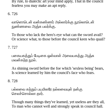
By rule, to dialectic art your mind apply, That in the council
fearless you may make an apt reply.
726
வாளொடென் வன்கண்ணர் அல்லார்க்கு நூலொடென்
நுண்ணவை அஞ்சு பவர்க்கு.
To those who lack the hero's eye what can the sword avail?
Or science what, to those before the council keen who quail?
727
பகையகத்துப் பேடிகை ஒள்வாள் அவையகத்து அஞ்சு
மவன்கற்ற நூல்.
As shining sword before the foe which 'sexless being' bears,
Is science learned by him the council's face who fears.
728
பல்லவை கற்றும் பயமிலரே நல்லவையுள் நன்கு
செலச்சொல்லா தார்.
Though many things they've learned, yet useless are they all,
To man who cannot well and strongly speak in council hall.