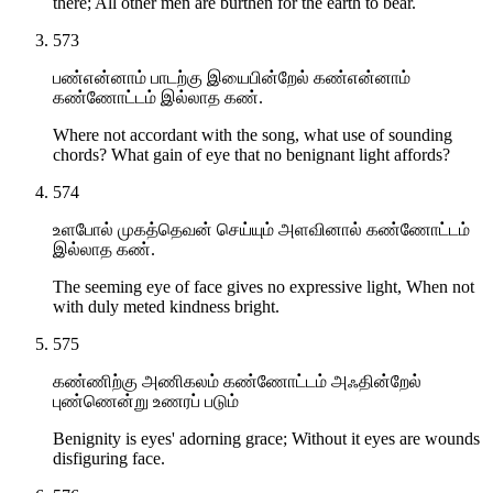
there; All other men are burthen for the earth to bear.
573
பண்என்னாம் பாடற்கு இயைபின்றேல் கண்என்னாம்
கண்ணோட்டம் இல்லாத கண்.
Where not accordant with the song, what use of sounding
chords? What gain of eye that no benignant light affords?
574
உளபோல் முகத்தெவன் செய்யும் அளவினால் கண்ணோட்டம்
இல்லாத கண்.
The seeming eye of face gives no expressive light, When not
with duly meted kindness bright.
575
கண்ணிற்கு அணிகலம் கண்ணோட்டம் அஃதின்றேல்
புண்ணென்று உணரப் படும்
Benignity is eyes' adorning grace; Without it eyes are wounds
disfiguring face.