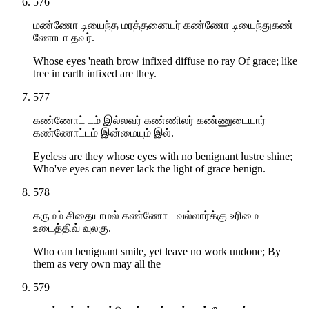
576
மண்ணோ டியைந்த மரத்தனையர் கண்ணோ டியைந்துகண்
ணோடா தவர்.
Whose eyes 'neath brow infixed diffuse no ray Of grace; like
tree in earth infixed are they.
577
கண்ணோட் டம் இல்லவர் கண்ணிலர் கண்ணுடையார்
கண்ணோட்டம் இன்மையும் இல்.
Eyeless are they whose eyes with no benignant lustre shine;
Who've eyes can never lack the light of grace benign.
578
கருமம் சிதையாமல் கண்ணோட வல்லார்க்கு உரிமை
உடைத்திவ் வுலகு.
Who can benignant smile, yet leave no work undone; By
them as very own may all the
579